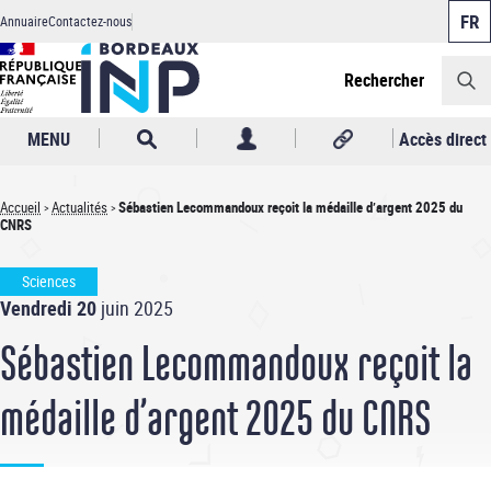
Panneau de gestion des cookies
Aller
Annuaire
Contactez-nous
au
Header
contenu
principal
Rechercher
MENU
Accès direct
Accueil
Actualités
Sébastien Lecommandoux reçoit la médaille d’argent 2025 du
CNRS
Fil
d'Ariane
Sciences
Vendredi 20
juin 2025
Sébastien Lecommandoux reçoit la
médaille d’argent 2025 du CNRS