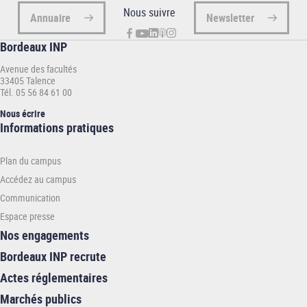
Nous suivre
Annuaire
Newsletter
Bordeaux INP
Avenue des facultés
33405 Talence
Tél. 05 56 84 61 00
Nous écrire
Informations
Informations pratiques
pratiques
-
Plan du campus
INP
Accédez au campus
Communication
Espace presse
Nos engagements
Bordeaux INP recrute
Actes réglementaires
Marchés publics