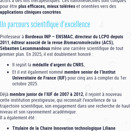
actifs à des fins thérapeutiques. Ces nanomédecines sont conçues
pour être
plus efficaces, mieux tolérées
et orientées vers des
applications cliniques concrètes
.
Un parcours scientifique d'excellence
Professeur à
Bordeaux INP – ENSMAC
,
directeur du LCPO depuis
2011
,
éditeur associé de la revue
Biomacromolecules
(ACS)
,
Sébastien Lecommandoux
mène une carrière scientifique de tout
premier plan. En 2025, il est doublement honoré :
Il reçoit la
médaille d’argent du CNRS
,
Et il est également nommé
membre senior de l’Institut
Universitaire de France (IUF)
pour cinq ans à compter du 1er
octobre 2025.
Déjà
membre junior de l’IUF de 2007 à 2012
, il rejoint à nouveau
cette institution prestigieuse, qui reconnaît l’excellence de sa
trajectoire scientifique, son engagement dans une recherche de haut
niveau et son rayonnement académique.
Il a également été :
Titulaire de la Chaire Innovation technologique Liliane