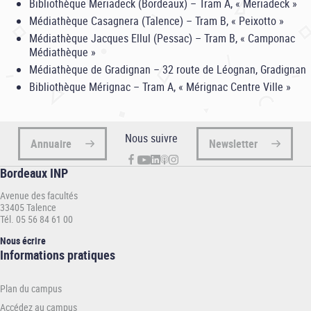
Bibliothèque Meriadeck (Bordeaux) – Tram A, « Meriadeck »
Médiathèque Casagnera (Talence) – Tram B, « Peixotto »
Médiathèque Jacques Ellul (Pessac) – Tram B, « Camponac
Médiathèque »
Médiathèque de Gradignan – 32 route de Léognan, Gradignan
Bibliothèque Mérignac – Tram A, « Mérignac Centre Ville »
Nous suivre
Annuaire
Newsletter
Bordeaux INP
Avenue des facultés
33405 Talence
Tél. 05 56 84 61 00
Nous écrire
Informations
Informations pratiques
pratiques
-
Plan du campus
INP
Accédez au campus