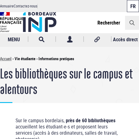
Panneau de gestion des cookies
Aller
Annuaire
Contactez-nous
au
Header
contenu
principal
Rechercher
MENU
Accès direct
Accueil
Vie étudiante
Informations pratiques
Fil
Les bibliothèques sur le campus et
d'Ariane
alentours
Sur le campus bordelais,
près de 60 bibliothèques
accueillent les étudiant-e-s et proposent leurs
services (accès à des ordinateurs, salles de travail,