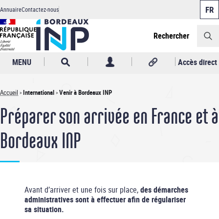
Panneau de gestion des cookies
Aller
Annuaire
Contactez-nous
au
Header
contenu
principal
Rechercher
MENU
Accès direct
Accueil
International
Venir à Bordeaux INP
Fil
Préparer son arrivée en France et à
d'Ariane
Bordeaux INP
Avant d’arriver et une fois sur place,
des démarches
administratives sont à effectuer afin de régulariser
sa situation.