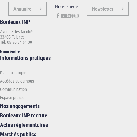
Nous suivre
Annuaire
Newsletter
Bordeaux INP
Avenue des facultés
33405 Talence
Tél. 05 56 84 61 00
Nous écrire
Informations
Informations pratiques
pratiques
-
Plan du campus
INP
Accédez au campus
Communication
Espace presse
Nos engagements
Bordeaux INP recrute
Actes réglementaires
Marchés publics