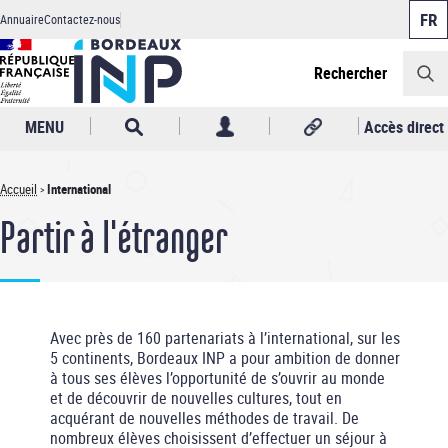
Panneau de gestion des cookies
Aller
Annuaire
Contactez-nous
au
Header
contenu
principal
Rechercher
MENU
Accès direct
Accueil
International
Fil
Partir à l'étranger
d'Ariane
Avec près de 160 partenariats à l’international, sur les
5 continents, Bordeaux INP a pour ambition de donner
à tous ses élèves l’opportunité de s’ouvrir au monde
et de découvrir de nouvelles cultures, tout en
acquérant de nouvelles méthodes de travail. De
nombreux élèves choisissent d’effectuer un séjour à