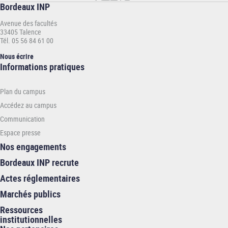
Bordeaux INP
Avenue des facultés
33405 Talence
Tél. 05 56 84 61 00
Nous écrire
Informations
Informations pratiques
pratiques
-
Plan du campus
INP
Accédez au campus
Communication
Espace presse
Nos engagements
Bordeaux INP recrute
Actes réglementaires
Marchés publics
Ressources
institutionnelles