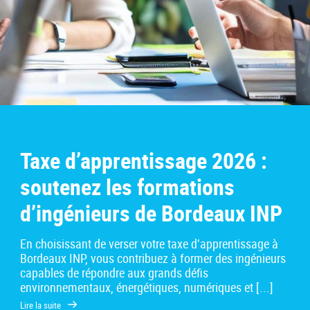
Taxe d’apprentissage 2026 :
soutenez les formations
d’ingénieurs de Bordeaux INP
En choisissant de verser votre taxe d’apprentissage à
Bordeaux INP, vous contribuez à former des ingénieurs
capables de répondre aux grands défis
environnementaux, énergétiques, numériques et [...]
Lire la suite