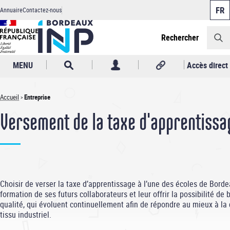
Panneau de gestion des cookies
Aller
Annuaire
Contactez-nous
au
Header
contenu
principal
Rechercher
MENU
Accès direct
Accueil
Entreprise
Fil
Versement de la taxe d'apprentissa
d'Ariane
Choisir de verser la taxe d’apprentissage à l’une des écoles de Bordea
formation de ses futurs collaborateurs et leur offrir la possibilité de
qualité, qui évoluent continuellement afin de répondre au mieux à la
tissu industriel.