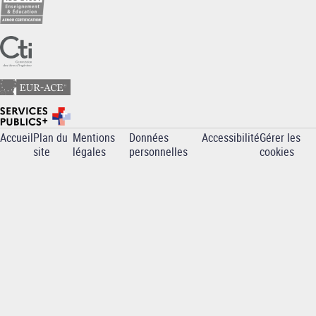
Accueil
Plan du
Mentions
Données
Accessibilité
Gérer les
Pied
site
légales
personnelles
cookies
de
page
-
INP