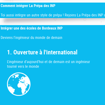
La Prépa des INP
Comment intégrer La Prépa des INP
ENSC
ENSMAC
Toi aussi intègre un autre style de prépa ! Rejoins La Prépa des INP
ENSEGID
Les dates d'admission et dépôt de candidature
ENSEIRB-MATMECA
Intégrer une des écoles de Bordeaux INP
Schéma des études d'ingénieur
ENSPIMA
Les écoles d'ingénieur du Groupe INP
ENSTBB
Deviens l'ingénieur du monde de demain
Consulter la plaquette de La Prépa des INP
Comment intégrer une école de Bordeaux INP ?
1. Ouverture à l'international
Schéma des études d'ingénieur
Découvrir les formations proposées par Bordeaux INP
L'ingénieur d'aujourd'hui et de demain est un ingénieur
Télécharger les plaquettes des écoles
tourné vers le monde