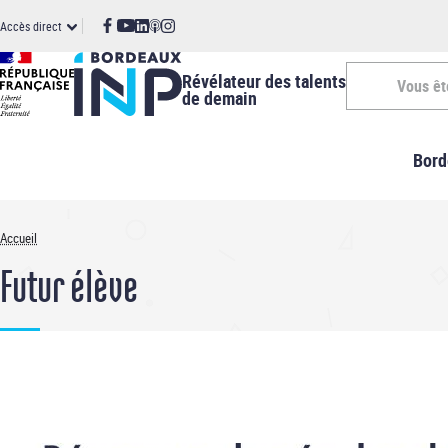
Panneau de gestion des cookies
Aller
ccès
Accès direct
au
contenu
irect
principal
Révélateur des talents
Vous êt
de demain
Vous
Bord
êtes
-
Accueil
Fil
INP
Futur élève
d'Ariane