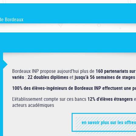
 de Bordeaux
Bordeaux INP propose aujourd'hui plus de
160 partenariats sur
variés
:
22 doubles diplômes
et
jusqu'à 56 semaines de stages 
100% des élèves-ingénieurs de Bordeaux INP effectuent une par
L'établissement compte sur ces bancs
12% d'élèves étrangers
e
Découvrir le livret d'accueil de l'étudiant de Bordeaux INP
acteurs académiques
en savoir plus sur les offre