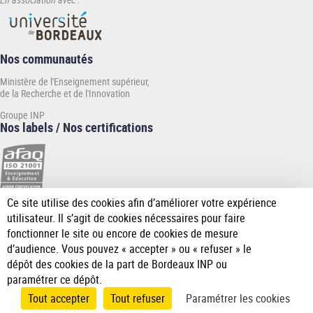
Nos communautés
Ministère de l'Enseignement supérieur,
de la Recherche et de l'Innovation
Groupe INP
Nos labels / Nos certifications
Ce site utilise des cookies afin d’améliorer votre expérience
[Plus
utilisateur. Il s’agit de cookies nécessaires pour faire
de
fonctionner le site ou encore de cookies de mesure
détail]
d’audience. Vous pouvez « accepter » ou « refuser » le
dépôt des cookies de la part de Bordeaux INP ou
paramétrer ce dépôt.
Tout accepter
Tout refuser
Paramétrer les cookies
Accueil
Plan du
Mentions
Données
Accessibilité
Gérer les