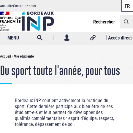
Panneau de gestion des cookies
Aller
Annuaire
Contactez-nous
au
Header
contenu
principal
Rechercher
MENU
Accès direct
Accueil
Vie étudiante
Fil
Du sport toute l'année, pour tous
d'Ariane
Bordeaux INP soutient activement la pratique du
sport. Cette dernière participe aux bien-être de ses
étudiant-e-s et leur permet de développer des
qualités complémentaires : esprit d’équipe, respect,
tolérance, dépassement de soi…