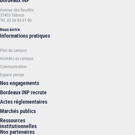
Avenue des facultés
33405 Talence
Tél. 05 56 84 61 00
Nous écrire
Informations
Informations pratiques
pratiques
-
Plan du campus
INP
Accédez au campus
Communication
Espace presse
Nos engagements
Bordeaux INP recrute
Actes réglementaires
Marchés publics
Ressources
institutionnelles
Nos partenaires