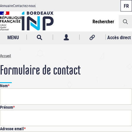
Panneau de gestion des cookies
Aller
Annuaire
Contactez-nous
au
Header
contenu
principal
Rechercher
MENU
Accès direct
Accueil
Fil
Formulaire de contact
d'Ariane
Nom
Prénom
Adresse email