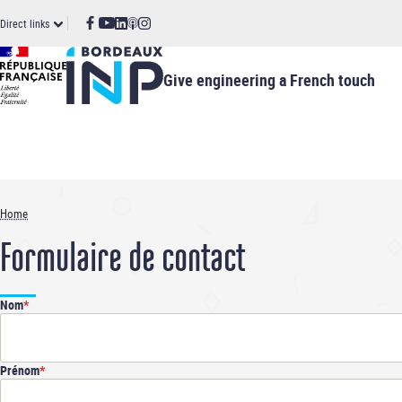
Cookies management panel
Skip
ccès
Direct links
to
main
irect
content
Give engineering a French touch
Home
Breadcrumb
Formulaire de contact
Nom
Prénom