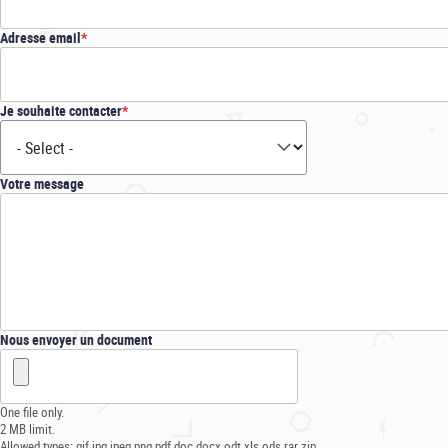
Adresse email
Je souhaite contacter
Votre message
Nous envoyer un document
One file only.
2 MB limit.
Allowed types: gif jpg jpeg png pdf doc docx odt xls ods rar zip.