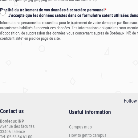
Finalité du traitement de vos données à caractère personnel
J'accepte que les données saisies dans ce formulaire soient utilisées dan
Informations personnelles recueillies pour le traitement de votre demande par Bordeaux
organismes habilités à recevoir ces données. Les informations obligatoires sont mentionn
d'opposition, de suppression des données vous concernant auprès de Bordeaux INP, de réc
confidentialité" en pied de page du site.
Follow
Contact us
Informations
Useful information
pratiques
Bordeaux INP
-
Avenue des facultés
Campus map
INP
33405 Talence
How to get to campus
Tél. 05 56 84 61 00