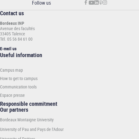
Follow us
Contact us
Bordeaux INP
Avenue des facultés
33405 Talence
Tél. 05 56 84 61 00
E-mail us
Informations
Useful information
pratiques
-
Campus map
INP
How to get to campus
Communication tools
Espace presse
Responsible commitment
Our partners
Bordeaux Montaigne University
University of Pau and Pays de l’Adour
University of Poitiers