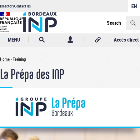
Cookies management panel
Skip
Directory
Contact us
to
Header
main
content
Search
MENU
Accès direct
Home
Training
Breadcrumb
La Prépa des INP