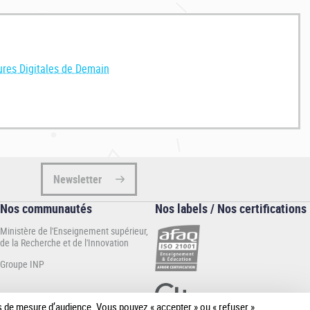
e portrait entier]
ntier]
tures Digitales de Demain
ait :
partie 1
/
partie 2
]
it entier]
Newsletter
Nos communautés
Nos labels / Nos certifications
Ministère de l'Enseignement supérieur,
de la Recherche et de l'Innovation
Groupe INP
ies de mesure d’audience. Vous pouvez « accepter » ou « refuser »
[Plus de