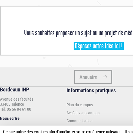
Écoutez et réécoutez les podcasts de l'établissement,
en cliquant ici
.
Nathalie Deltimple, enseignante à l'ENSEIRB-MATMECA et chercheure
Delphine Lacanette, enseignante à l'ENSMAC (Ex ENSCBP) et chercheu
Myriam Schmutz, enseignante à l'ENSEGID et chercheure au Laborat
Vous souhaitez proposer un sujet ou un projet de médi
Sylvie Renaud, enseignante à l'ENSEIRB-MATMECA et chercheur au La
Déposez votre idée ici !
François Rivet, enseignant à l'ENSEIRB-MATMECA et chercheur au Lab
Annuaire
Bordeaux INP
Informations
Informations pratiques
pratiques
Avenue des facultés
-
33405 Talence
Plan du campus
INP
Tél. 05 56 84 61 00
Accédez au campus
Nous écrire
Communication
Espace presse
Ce site utilise des cookies afin d’améliorer votre expérience utilisateur. Il