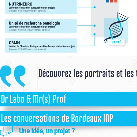
Découvrez les portraits et le
Dr Labo & Mr(s) Prof
Les conversations de Bordeaux INP
Véronique Lespinet-Najib, enseignante à l'ENSC et chercheure au La
Une idée, un projet ?
Philippe Loubet, enseignant à l'ENSMAC (Ex ENSCBP) et chercheur à 