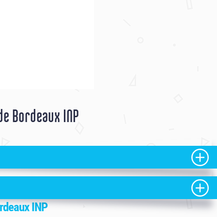
de Bordeaux INP
ier]
ordeaux INP