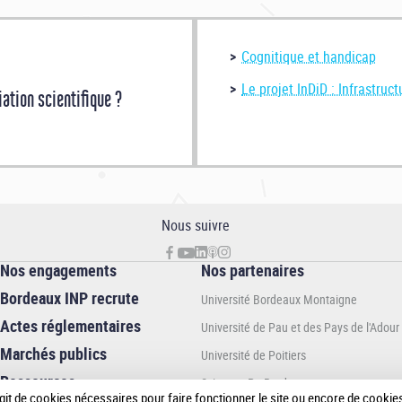
​
 au Laboratoire de l'Intégration du Matériau au Système
[Visionner l
re au L'Institut de Mécanique et d'Ingénierie
[Visionner le portrait e
Cognitique et handicap
oire Géoressources et Environnement
[Lire le portrait entier]
Le projet InDiD : Infrastruc
ation scientifique ?
boratoire de l'Intégration du Matériau au Système
[Visionner le portr
oratoire de l'Intégration du Matériau au Système
[Visionner le portra
Nous suivre
Nos engagements
Nos partenaires
Bordeaux INP recrute
Université Bordeaux Montaigne
Actes réglementaires
Université de Pau et des Pays de l'Adour
Marchés publics
Université de Poitiers
Ressources
Sciences Po Bordeaux
institutionnelles
 s’agit de cookies nécessaires pour faire fonctionner le site ou encore de cook