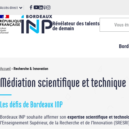
Panneau de gestion des cookies
Aller
ccès
Accès direct
au
contenu
irect
principal
Révélateur des talents
Vous êt
de demain
Vous
Bord
êtes
-
Accueil
Recherche & Innovation
Fil
INP
Médiation scientifique et technique
d'Ariane
Les défis de Bordeaux INP
Bordeaux INP souhaite affirmer son
expertise scientifique et techno
l’Enseignement Supérieur, de la Recherche et de l’Innovation (SRESRI) 