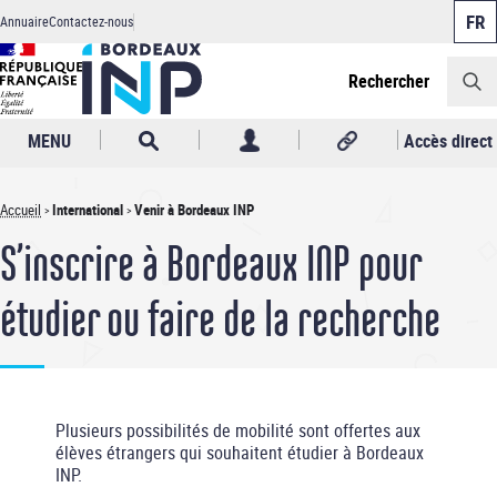
Panneau de gestion des cookies
Aller
Annuaire
Contactez-nous
au
Header
contenu
principal
Rechercher
MENU
Accès direct
Accueil
International
Venir à Bordeaux INP
Fil
S’inscrire à Bordeaux INP pour
d'Ariane
étudier ou faire de la recherche
Plusieurs possibilités de mobilité sont offertes aux
élèves étrangers qui souhaitent étudier à Bordeaux
INP.