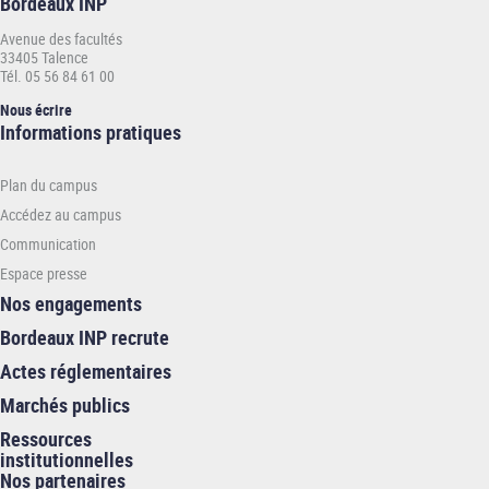
Bordeaux INP
concerné par la procédure Campus France
Avenue des facultés
Le dépôt de candidature s’effectue en ligne, sur le
site internet.
Les
33405 Talence
Tél. 05 56 84 61 00
candidatures sont ouvertes à partir du mois de mars et jusqu’au mois
de juin.
Nous écrire
Informations
Informations pratiques
pratiques
-
Plan du campus
INP
Accédez au campus
Communication
Espace presse
Nos engagements
Bordeaux INP recrute
Actes réglementaires
Marchés publics
Ressources
institutionnelles
Nos partenaires