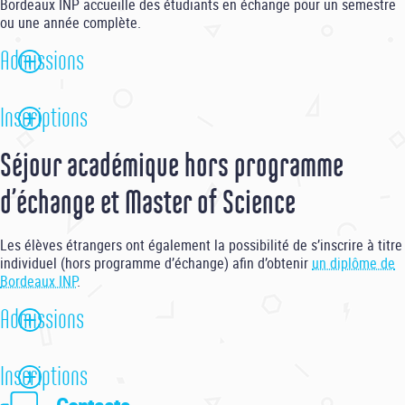
Bordeaux INP accueille des étudiants en échange pour un semestre
ou une année complète.
Admissions
Inscriptions
Avant de déposer une candidature, il convient :
De vérifier qu’il existe un
partenariat entre Bordeaux INP et
Séjour académique hors programme
l’établissement d’origine de l’étudiant
.
Remplir le formulaire de candidature
D’obtenir l’autorisation de son établissement d’origine.
d’échange et Master of Science
avant le 15 mai pour une année complète ou pour le 1er
semestre (septembre - janvier)
Les élèves étrangers ont également la possibilité de s’inscrire à titre
avant le 30 octobre pour le 2ème semestre (janvier - juin)
individuel (hors programme d’échange) afin d’obtenir
un diplôme de
Pièces à fournir :
Bordeaux INP
.
CV
Admissions
Lettre de motivation
Programme d’études envisagé
Inscriptions
Les conditions d’admission à Bordeaux INP varient selon les écoles
Relevés de notes
et les filières.
Niveau de langue