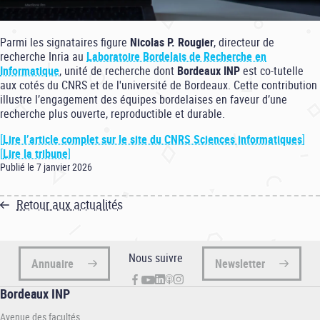
Parmi les signataires figure
Nicolas P. Rougier
, directeur de
recherche Inria au
Laboratoire Bordelais de Recherche en
Informatique
, unité de recherche dont
Bordeaux INP
est co-tutelle
aux cotés du CNRS et de l'université de Bordeaux. Cette contribution
illustre l’engagement des équipes bordelaises en faveur d’une
recherche plus ouverte, reproductible et durable.
[
Lire l’article complet sur le site du CNRS Sciences informatiques
]
[
Lire l
a tribune
]
Publié le 7 janvier 2026
Retour aux actualités
Nous suivre
Annuaire
Newsletter
Bordeaux INP
Avenue des facultés