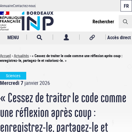
Panneau de gestion des cookies
Aller
Annuaire
Contactez-nous
au
Header
contenu
principal
Rechercher
MENU
Accès direct
Accueil
Actualités
« Cessez de traiter le code comme une réflexion après coup :
enregistrez-le, partagez-le et valorisez-le. »
Fil
d'Ariane
Sciences
Mercredi 7
janvier 2026
« Cessez de traiter le code comme
une réflexion après coup :
enregistrez-le, partagez-le et